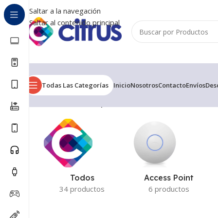
Saltar a la navegación
Saltar al contenido principal
Todas Las Categorías
Inicio
Nosotros
Contacto
Envíos
Des
Inicio
/
Productos etiquetados “15-DF0006LA”
Mostrand
Todos
Access Point
34 productos
6 productos