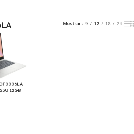
6LA
Mostrar
9
12
18
24
-DF0006LA
355U 12GB