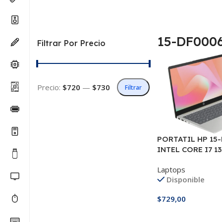
15-DF000
Filtrar Por Precio
Precio:
$720
—
$730
Filtrar
PORTATIL HP 15
INTEL CORE I7 1
512GB 15″
Laptops
Disponible
$
729,00
Añadir Al Carrito