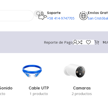
Soporte
Envíos Grat
+58 414-9747705
San Cristóba
Reporte de Pago
$
0,
Sonido
Cable UTP
Camaras
cto
1 producto
2 productos