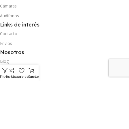
Cámaras
Audífonos
Links de interés
Contacto
Envíos
Nosotros
Blog
Contacto
Filtros
Comparar
Lista de deseos
Carrito
Envíos
Dirección
Carrera 11 entre calle 18 y avenida Carabobo nro 17-23 San Cristóbal
Táchira
Síguenos