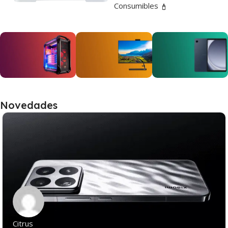
Consumibles
Computadoras
All in One
Tablets
Novedades
Computadores
ersatilidad
Hasta 30%
todo en uno
para que
de descuento
disfrutes de
Ver Productos
la mejor
experiencia
Citrus