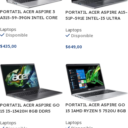
PORTATIL ACER ASPIRE 3
PORTATIL ACER ASPIRE A15-
A315-59-39GN INTEL CORE
51P-591E INTEL-I5 ULTRA
I3-1215U 8GB DDR4 512GB
120U 16GB DDR5 512GB 15.6″
Laptops
Laptops
PANTALLA 15″ FHD
Disponible
Disponible
$
435,00
$
649,00
Añadir Al Carrito
Añadir Al Carrito
PORTATIL ACER ASPIRE GO
PORTATIL ACER ASPIRE GO
15 IAMD RYZEN 5 7520U 8GB
15 I5-13420H 8GB DDR5
512GB 15.6″ TOUCH SCREEN
512GB 15.6″
Laptops
Laptops
Disponible