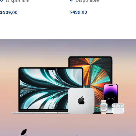
Disponible
$
499,00
$
509,00
Añadir Al Carrito
Añadir Al Carrito