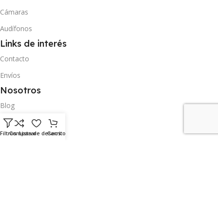
Cámaras
Audífonos
Links de interés
Contacto
Envíos
Nosotros
Blog
Contacto
Filtros
Comparar
Lista de deseos
Carrito
Envíos
Dirección
Carrera 11 entre calle 18 y avenida Carabobo nro 17-23 San Cristóbal
Táchira
Síguenos