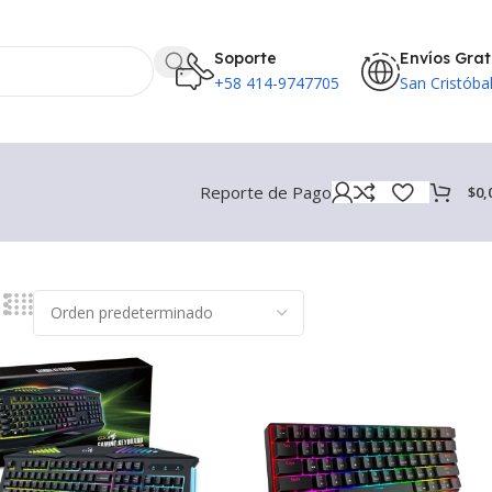
Soporte
Envíos Grat
+58 414-9747705
San Cristóba
Reporte de Pago
$
0,