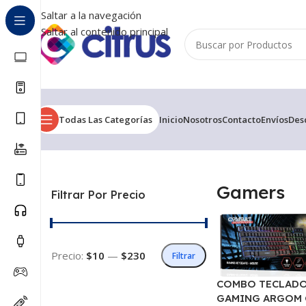
Saltar a la navegación
Saltar al contenido principal
Todas Las Categorías
Inicio
Nosotros
Contacto
Envíos
Des
Inicio
/
Gamers
Mostrando los 4 resultados
Gamers
Filtrar Por Precio
Precio:
$10
—
$230
Filtrar
COMBO TECLAD
GAMING ARGOM 