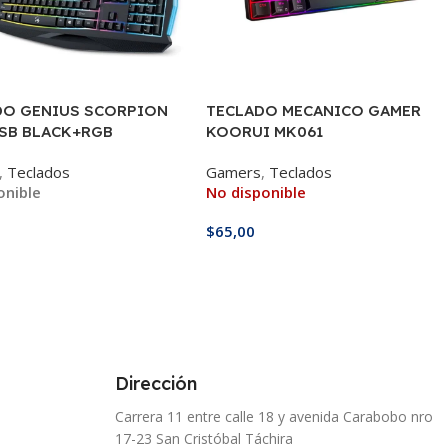
DO GENIUS SCORPION
TECLADO MECANICO GAMER
USB BLACK+RGB
KOORUI MK061
,
Teclados
Gamers
,
Teclados
onible
No disponible
$
65,00
 Al Carrito
Leer Más
Dirección
Carrera 11 entre calle 18 y avenida Carabobo nro
17-23 San Cristóbal Táchira