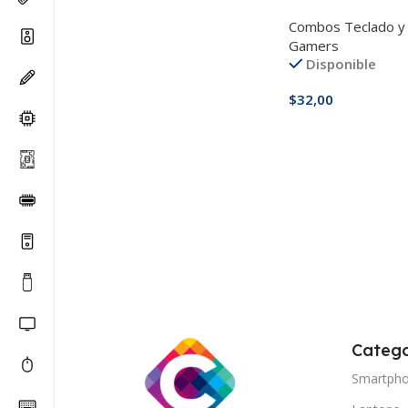
RGB USB
Combos Teclado y
Gamers
Disponible
$
32,00
Añadir Al Carrito
Catego
Smartph