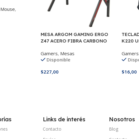
 Mouse
,
MESA ARGOM GAMING ERGO
TECLA
Z47 ACERO FIBRA CARBONO
K220 
Gamers
,
Mesas
Gamers
Disponible
Disp
$
227,00
$
16,00
Añadir Al Carrito
Añadir
rías
Links de interés
Nosotros
ones
Contacto
Blog