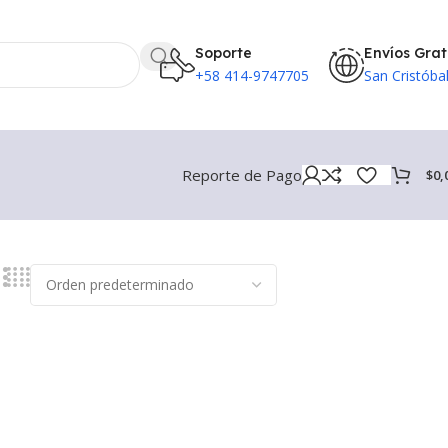
Soporte
Envíos Grat
+58 414-9747705
San Cristóba
Reporte de Pago
$
0,