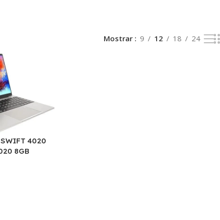
Mostrar
9
12
18
24
 SWIFT 4020
020 8GB
 15.6″