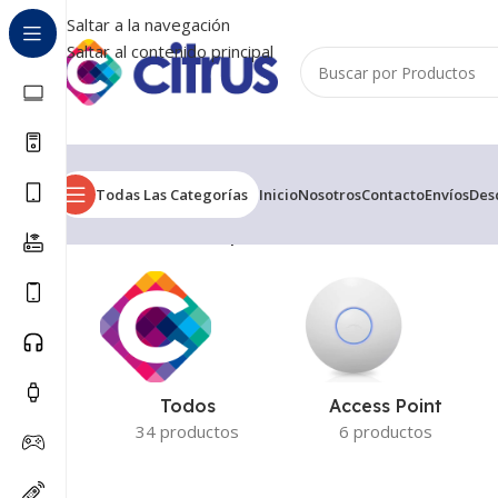
Saltar a la navegación
Saltar al contenido principal
Todas Las Categorías
Inicio
Nosotros
Contacto
Envíos
Des
Inicio
/
Productos etiquetados “Swift”
Mostrando el úni
Todos
Access Point
34 productos
6 productos