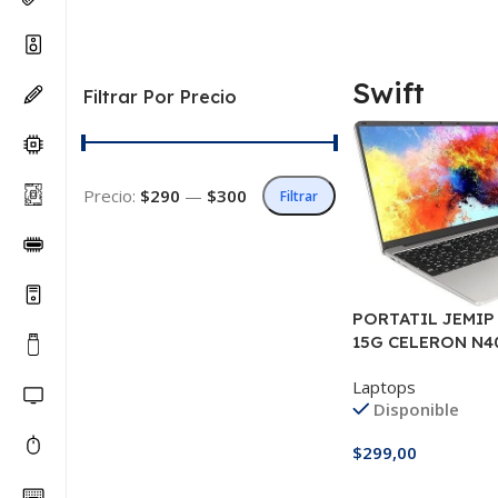
Swift
Filtrar Por Precio
Precio:
$290
—
$300
Filtrar
PORTATIL JEMIP
15G CELERON N4
256SSD HDMI USB
Laptops
Disponible
$
299,00
Añadir Al Carrito