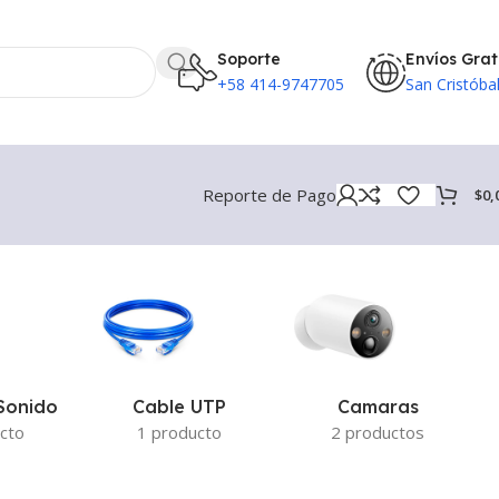
Soporte
Envíos Grat
+58 414-9747705
San Cristóba
Reporte de Pago
$
0,
Sonido
Cable UTP
Camaras
cto
1 producto
2 productos