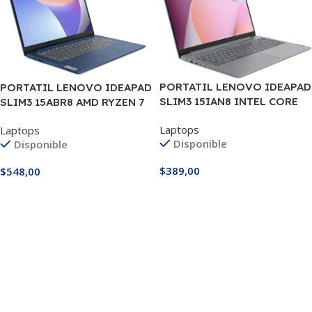
PORTATIL LENOVO IDEAPAD
PORTATIL LENOVO IDEAPAD
SLIM3 15IAN8 INTEL CORE
SLIM3 15ABR8 AMD RYZEN 7
I3-N305 8GB DDR5 512GB
5825U 16GB 512GB 15.6″
Laptops
Laptops
M.2 15.6″ FHD
Disponible
Disponible
$
389,00
$
548,00
Añadir Al Carrito
Añadir Al Carrito