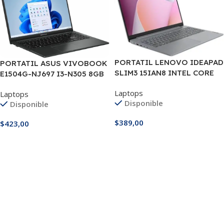
PORTATIL LENOVO IDEAPAD
PORTATIL ASUS VIVOBOOK
SLIM3 15IAN8 INTEL CORE
E1504G-NJ697 I3-N305 8GB
I3-N305 8GB DDR5 512GB
512GB 15″ FHD
Laptops
Laptops
M.2 15.6″ FHD
Disponible
Disponible
$
389,00
$
423,00
Añadir Al Carrito
Añadir Al Carrito