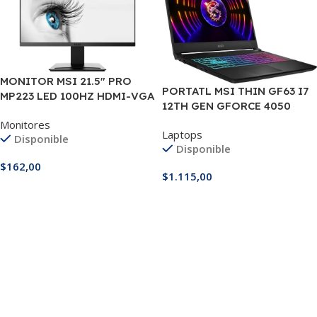
MONITOR MSI 21.5″ PRO
PORTATL MSI THIN GF63 I7
MP223 LED 100HZ HDMI-VGA
12TH GEN GFORCE 4050
RTX4050 16GB DDR5, 16GB
Monitores
Laptops
DDR4 512 M.2 15.6″ 144 HZ
Disponible
Disponible
$
162,00
$
1.115,00
Añadir Al Carrito
Añadir Al Carrito