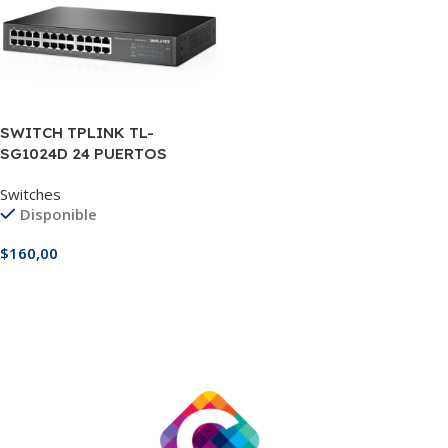
SWITCH TPLINK TL-
SG1024D 24 PUERTOS
GIGABIT 10/100/1000
Switches
DESKTOP
Disponible
$
160,00
Añadir Al Carrito