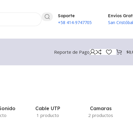
Soporte
Envíos Grat
+58 414-9747705
San Cristóba
Reporte de Pago
$
0,
Sonido
Cable UTP
Camaras
cto
1 producto
2 productos