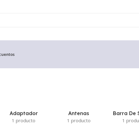
cuentos
ico resultado
Adaptador
Antenas
Barra De 
1 producto
1 producto
1 produ