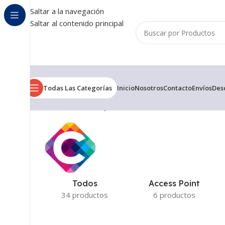
Saltar a la navegación
Saltar al contenido principal
Todas Las Categorías
Inicio
Nosotros
Contacto
Envíos
Des
Inicio
/
Productos etiquetados “500GB”
Mostrando el ún
Todos
Access Point
34 productos
6 productos