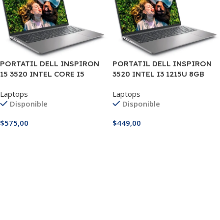
PORTATIL DELL INSPIRON
PORTATIL DELL INSPIRON
15 3520 INTEL CORE I5
3520 INTEL I3 1215U 8GB
1235U 12GB DDR4, 512GB M.2
512GB M.2 15″
Laptops
Laptops
15.6″
Disponible
Disponible
$
575,00
$
449,00
Añadir Al Carrito
Añadir Al Carrito