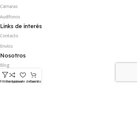
Cámaras
Audífonos
Links de interés
Contacto
Envíos
Nosotros
Blog
Contacto
Filtros
Comparar
Lista de deseos
Carrito
Envíos
Dirección
Carrera 11 entre calle 18 y avenida Carabobo nro 17-23 San Cristóbal
Táchira
Síguenos