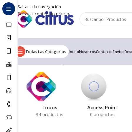
Saltar a la navegación
Saltar al contenido principal
Todas Las Categorías
Inicio
Nosotros
Contacto
Envíos
Des
Inicio
/
Productos etiquetados “250GB”
Mostrando el ún
Todos
Access Point
34 productos
6 productos