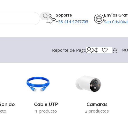
Soporte
Envíos Grat
+58 414-9747705
San Cristóba
Reporte de Pago
$
0,
Sonido
Cable UTP
Camaras
cto
1 producto
2 productos