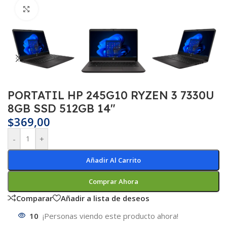
Haga clic para ampliar
PORTATIL HP 245G10 RYZEN 3 7330U
8GB SSD 512GB 14″
$
369,00
-
+
Añadir Al Carrito
Comprar Ahora
Comparar
Añadir a lista de deseos
10
¡Personas viendo este producto ahora!