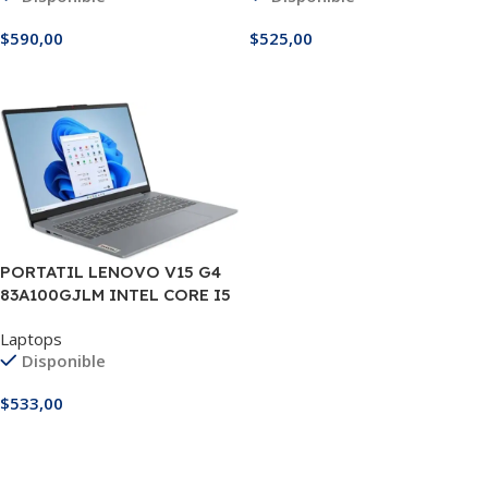
$
590,00
$
525,00
Añadir Al Carrito
Añadir Al Carrito
PORTATIL LENOVO V15 G4
83A100GJLM INTEL CORE I5
13420H 8GB DDR 512GB 15.6″
Laptops
Disponible
$
533,00
Añadir Al Carrito