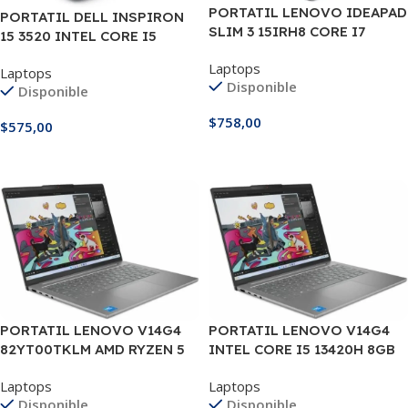
PORTATIL LENOVO IDEAPAD
PORTATIL DELL INSPIRON
SLIM 3 15IRH8 CORE I7
15 3520 INTEL CORE I5
13620H 16GB DDR4 M.2
1235U 12GB DDR4, 512GB M.2
Laptops
512GB 15.6″ FHD
Laptops
15.6″
Disponible
Disponible
$
758,00
$
575,00
Añadir Al Carrito
Añadir Al Carrito
PORTATIL LENOVO V14G4
PORTATIL LENOVO V14G4
82YT00TKLM AMD RYZEN 5
INTEL CORE I5 13420H 8GB
7520U 16GB 512GB 14″
512GB 14″
Laptops
Laptops
Disponible
Disponible