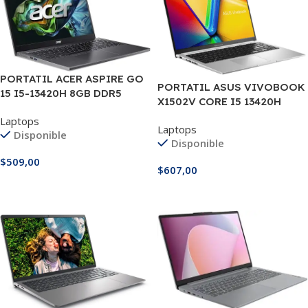
PORTATIL ACER ASPIRE GO
PORTATIL ASUS VIVOBOOK
15 I5-13420H 8GB DDR5
X1502V CORE I5 13420H
512GB 15.6″
16GB 512GB 15.6″
Laptops
Laptops
Disponible
Disponible
$
509,00
$
607,00
Añadir Al Carrito
Añadir Al Carrito