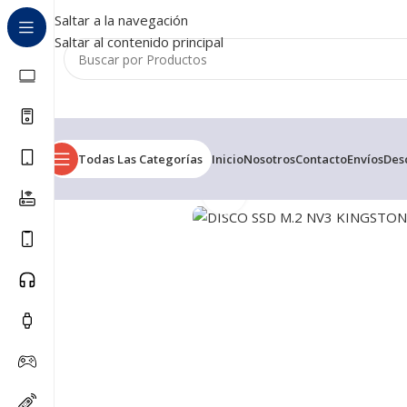
Saltar a la navegación
Saltar al contenido principal
Todas Las Categorías
Inicio
Nosotros
Contacto
Envíos
Des
Haga clic para ampliar
Inicio
/
Todos
/
DISCO SSD M.2 NV3 KINGSTON 1TB