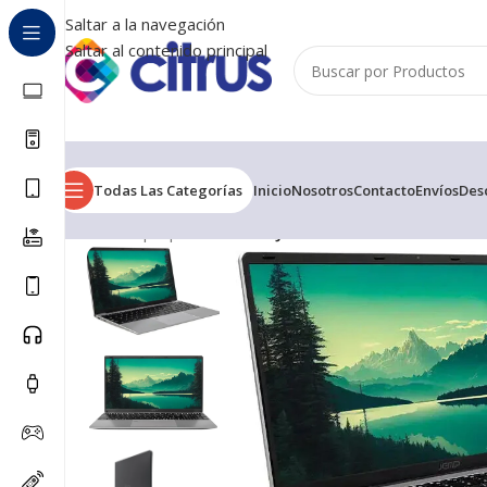
Saltar a la navegación
Saltar al contenido principal
Todas Las Categorías
Inicio
Nosotros
Contacto
Envíos
Des
Inicio
/
Laptops
/
PORTATIL JEMIP INTEL CELERON N509