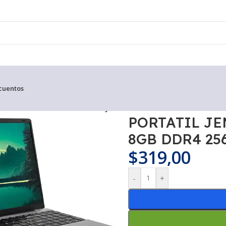
cuentos
5 8GB DDR4 256SSD 15.6 IPS JP5095
PORTATIL JE
8GB DDR4 256
$
319,00
-
+