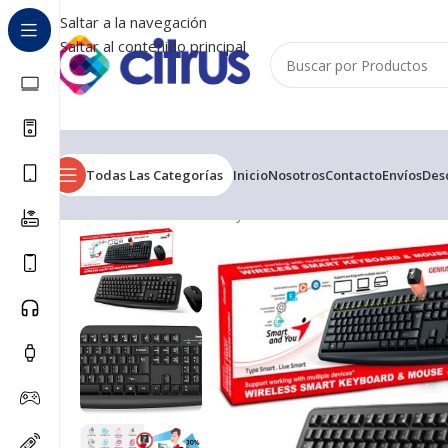
Saltar a la navegación
Saltar al contenido principal
Todas Las Categorías
Inicio
Nosotros
Contacto
Envíos
Des
Inicio
/
Combos Teclado y Mouse
/
COMBO TECLADO Y 