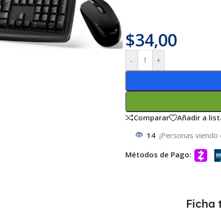
$
34,00
-
+
Comparar
Añadir a lis
14
¡Personas viendo 
Métodos de Pago:
Ficha 