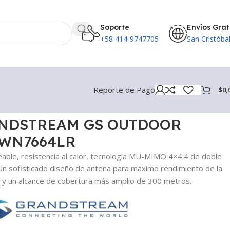
Soporte
Envíos Grat
+58 414-9747705
San Cristóba
Reporte de Pago
$
0,
ANDSTREAM GS OUTDOOR
GWN7664LR
able, resistencia al calor, tecnología MU-MIMO 4×4:4 de doble
 sofisticado diseño de antena para máximo rendimiento de la
 y un alcance de cobertura más amplio de 300 metros.