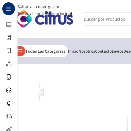
Saltar a la navegación
Saltar al contenido principal
Todas Las Categorías
Inicio
Nosotros
Contacto
Envíos
Des
Inicio
/
Access Point
/
AP WIFI GRANDSTREAM GS OUTD