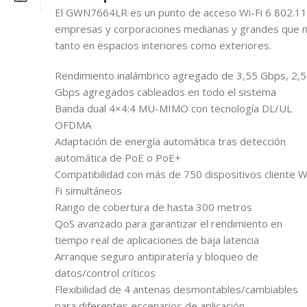
El GWN7664LR es un punto de acceso Wi-Fi 6 802.11a
empresas y corporaciones medianas y grandes que ne
tanto en espacios interiores como exteriores.
Rendimiento inalámbrico agregado de 3,55 Gbps, 2,5
Gbps agregados cableados en todo el sistema
Banda dual 4×4:4 MU-MIMO con tecnología DL/UL
OFDMA
Adaptación de energía automática tras detección
automática de PoE o PoE+
Compatibilidad con más de 750 dispositivos cliente W
Fi simultáneos
Rango de cobertura de hasta 300 metros
QoS avanzado para garantizar el rendimiento en
tiempo real de aplicaciones de baja latencia
Arranque seguro antipiratería y bloqueo de
datos/control críticos
Flexibilidad de 4 antenas desmontables/cambiables
para diferentes escenarios de aplicación